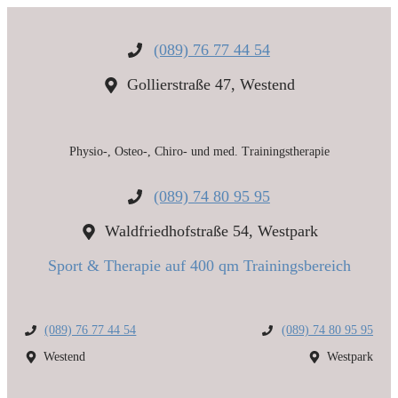
Zum
Inhalt
springen
(089) 76 77 44 54
Gollierstraße 47, Westend
Physio-, Osteo-, Chiro- und med. Trainingstherapie
(089) 74 80 95 95
Waldfriedhofstraße 54, Westpark
Sport & Therapie auf 400 qm Trainingsbereich
(089) 76 77 44 54
(089) 74 80 95 95
Westend
Westpark