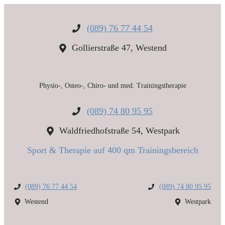
Zum
Inhalt
springen
(089) 76 77 44 54
Gollierstraße 47, Westend
Physio-, Osteo-, Chiro- und med. Trainingstherapie
(089) 74 80 95 95
Waldfriedhofstraße 54, Westpark
Sport & Therapie auf 400 qm Trainingsbereich
(089) 76 77 44 54
(089) 74 80 95 95
Westend
Westpark